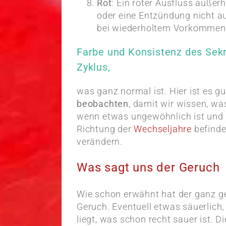
Rot
: Ein roter Ausfluss außer
oder eine Entzündung nicht 
bei wiederholtem Vorkommen ä
Farbe und Konsistenz des Sek
Zyklus,
was ganz normal ist. Hier ist es g
beobachten
, damit wir wissen, wa
wenn etwas ungewöhnlich ist und a
Richtung der
Wechseljahre
befinde
verändern.
Was sagt uns der Geruch
Wie schon erwähnt hat der ganz ge
Geruch. Eventuell etwas säuerlich,
liegt, was schon recht sauer ist. Di