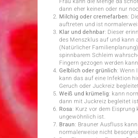
Frau kann die Menge da schon
dann eher keinen oder nur no
Milchig oder cremefarben
: D
auftreten und ist normalerwei
Klar und dehnbar
: Dieser erin
des Menszklus auf und kann a
(Natürlicher Familienplanung)
spinnbarem Schleim wahrschei
Fingern gezogen werden kann. 
Gelblich oder grünlich
: Wenn I
kann das auf eine Infektion
Geruch oder Juckreiz begleitet
Weiß und krümelig
: kann norm
dann mit Juckreiz begleitet ist
Rosa
: Kurz vor dem Eisprung 
ungewöhnlich ist.
Braun
: Brauner Ausfluss kann
normalerweise nicht besorgni