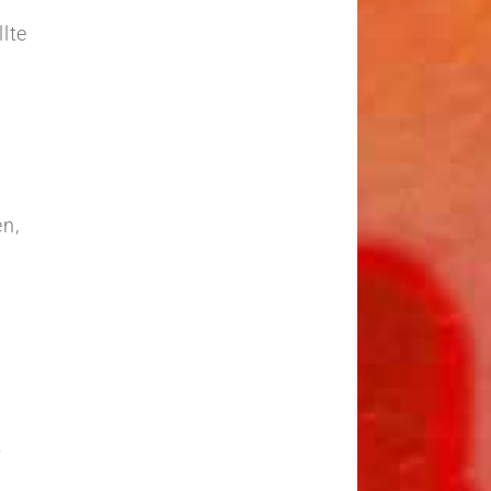
lte
en,
h
5