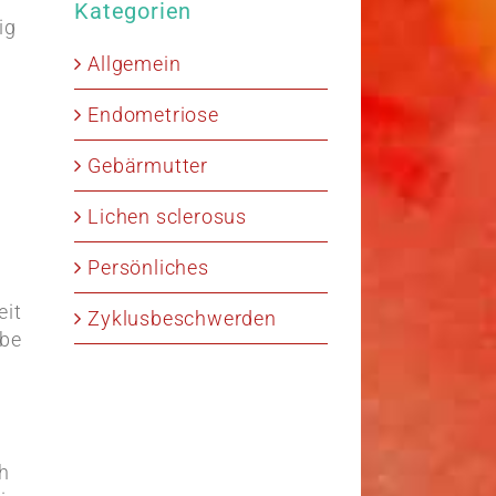
Kategorien
ig
Allgemein
Endometriose
Gebärmutter
Lichen sclerosus
Persönliches
eit
Zyklusbeschwerden
rbe
ch