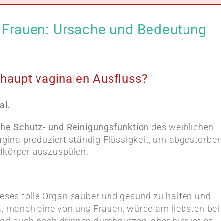
i Frauen: Ursache und Bedeutung
haupt vaginalen Ausfluss?
al.
che Schutz- und Reinigungsfunktion
des weiblichen
gina produziert ständig Flüssigkeit, um abgestorbe
mdkörper auszuspülen.
dieses tolle Organ sauber und gesund zu halten und
iß, manch eine von uns Frauen, würde am liebsten bei
ad auch noch drinnen durchputzen, aber hier ist es