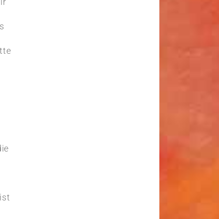
ir
s
tte
die
ist