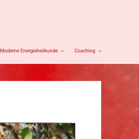
Moderne Energieheilkunde
Coaching