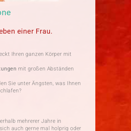
one
eben einer Frau.
eckt Ihren ganzen Körper mit
utungen
mit großen Abständen
den Sie unter Ängsten, was Ihnen
schlafen?
nerhalb mehrerer Jahre in
 sich auch gerne mal holprig oder