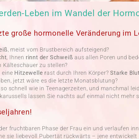
erden-Leben im Wandel der Horm
zte große hormonelle Veränderung im L
eiß
, meist vom Brustbereich aufsteigend?
cht
, Ihnen
rinnt der Schweiß
aus allen Poren und bed
n Kälteschauer zu stellen?
d eine
Hitzewelle r
ast durch Ihren Körper?
Starke Bl
ben, jetzt wäre es die letzte Monatsblutung?
 so schnell wie in Teenagerzeiten, und manchmal lei
karussells lassen Sie nachts auf einmal nicht mehr 
eljahren!
der fruchtbaren Phase der Frau ein und verlaufen in
e sie liebevoll Pubertät rückwärts – jene entwickelt