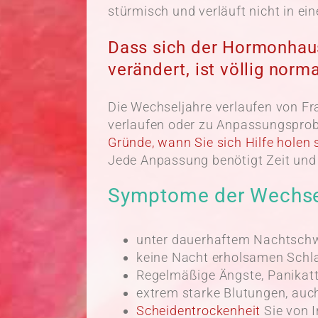
stürmisch und verläuft nicht in ei
Dass sich der Hormonhaus
verändert, ist völlig norma
Die Wechseljahre verlaufen von Fr
verlaufen oder zu Anpassungsprobl
Gründe, wann Sie sich Hilfe holen s
Jede Anpassung benötigt Zeit und
Symptome der Wechse
unter dauerhaftem Nachtschw
keine Nacht erholsamen Schla
Regelmäßige Ängste, Panikatt
extrem starke Blutungen, au
Scheidentrockenheit
Sie von I