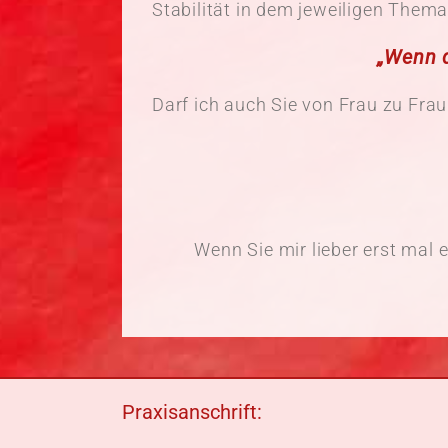
Stabilität in dem jeweiligen Them
„Wenn d
Darf ich auch Sie von Frau zu Frau
Wenn Sie mir lieber erst mal 
Praxisanschrift: