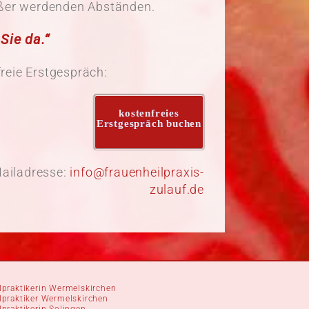
rößer werdenden Abständen.
Sie da.“
freie Erstgespräch:
kostenfreies
Erstgespräch buchen
Mailadresse:
info@frauenheilpraxis-
zulauf.de
lpraktikerin Wermelskirchen
lpraktiker Wermelskirchen
lpraktikerin Solingen