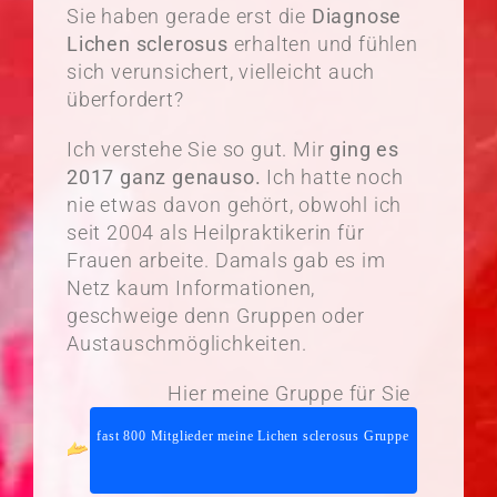
Sie haben gerade erst die
Diagnose
Lichen sclerosus
erhalten und fühlen
sich verunsichert, vielleicht auch
überfordert?
Ich verstehe Sie so gut. Mir
ging es
2017 ganz genauso.
Ich hatte noch
nie etwas davon gehört, obwohl ich
seit 2004 als Heilpraktikerin für
Frauen arbeite. Damals gab es im
Netz kaum Informationen,
geschweige denn Gruppen oder
Austauschmöglichkeiten.
Hier meine Gruppe für Sie
fast 800 Mitglieder meine Lichen sclerosus Gruppe