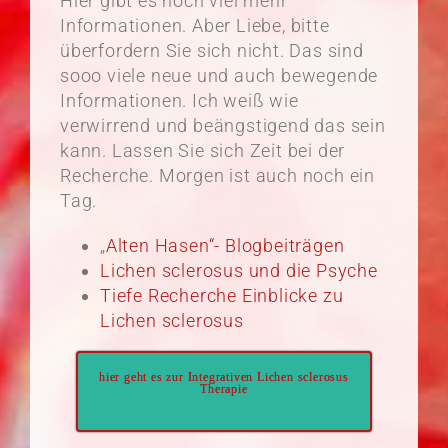
Hier gibt es noch viel mehr
Informationen. Aber Liebe, bitte
überfordern Sie sich nicht. Das sind
sooo viele neue und auch bewegende
Informationen. Ich weiß wie
verwirrend und beängstigend das sein
kann. Lassen Sie sich Zeit bei der
Recherche. Morgen ist auch noch ein
Tag.
„
Alten Hasen“- Blogbeiträgen
Lichen sclerosus und die Psyche
Tiefe Recherche Einblicke zu
Lichen sclerosus
hier geht es zur Integrativen Lichen sclerosus
Therapie