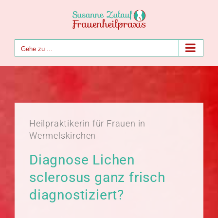
Zum
Inhalt
springen
Gehe zu ...
Heilpraktikerin für Frauen in
Wermelskirchen
Diagnose Lichen
sclerosus ganz frisch
diagnostiziert?